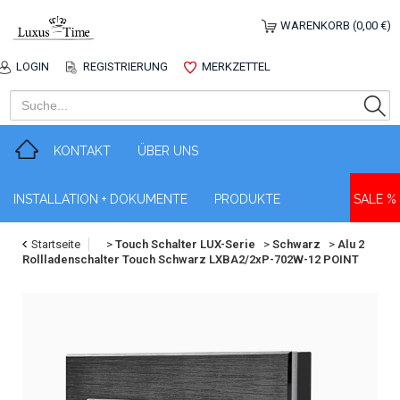
WARENKORB (0,00 €)
LOGIN
REGISTRIERUNG
MERKZETTEL
KONTAKT
ÜBER UNS
INSTALLATION + DOKUMENTE
PRODUKTE
SALE %
Startseite
>
Touch Schalter LUX-Serie
>
Schwarz
>
Alu 2
Rollladenschalter Touch Schwarz LXBA2/2xP-702W-12 POINT