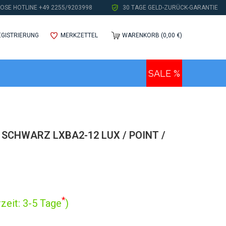
OSE HOTLINE +49 2255/9203998
30 TAGE GELD-ZURÜCK-GARANTIE
EGISTRIERUNG
MERKZETTEL
WARENKORB (0,00 €)
SALE %
SCHWARZ LXBA2-12 LUX / POINT /
*
zeit: 3-5 Tage
)