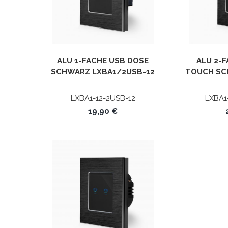
ALU 1-FACHE USB DOSE
ALU 2-
SCHWARZ LXBA1/2USB-12
TOUCH SC
LUXUS-TIME
702
LXBA1-12-2USB-12
LXBA1
19,90 €