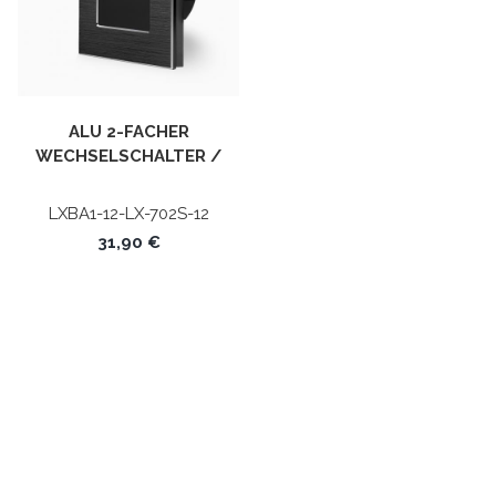
ALU 2-FACHER
WECHSELSCHALTER /
KREUZSCHALTER TOUCH
SCHWARZ LXBA1/702S-12
LXBA1-12-LX-702S-12
LUXUS-TIME
31,90 €