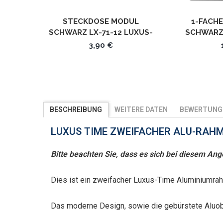
STECKDOSE MODUL
1-FACH
SCHWARZ LX-71-12 LUXUS-
SCHWARZ 
TIME
POINT / K
3,90 €
BESCHREIBUNG
WEITERE DATEN
BEWERTUNG
LUXUS TIME ZWEIFACHER ALU-RAH
Bitte beachten Sie, dass es sich bei diesem A
Dies ist ein zweifacher Luxus-Time Aluminiumra
Das moderne Design, sowie die gebürstete Aluo