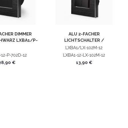
FACHER DIMMER
ALU 2-FACHER
HWARZ LXBA1/P-
LICHTSCHALTER /
D-12 POINT
WECHSELSCHALTER /
LXBA1/LX-102M-12
SERIENSCHALTER WIPPE
-12-P-702D-12
LXBA1-12-LX-102M-12
SCHWARZ LUXUS-TIME
28,90 €
13,90 €