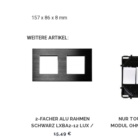
157 x 86 x 8 mm
WEITERE ARTIKEL:
2-FACHER ALU RAHMEN
NUR TO
SCHWARZ LXBA2-12 LUX /
MODUL OHN
POINT / KRONE LUXUS TIME
VON LUXU
15,49 €