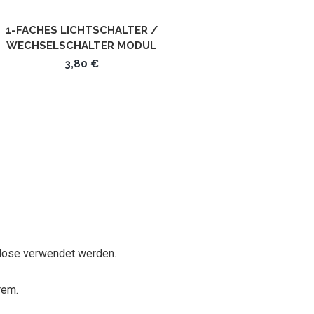
1-FACHES LICHTSCHALTER /
WECHSELSCHALTER MODUL
WIPPE SCHWARZ LX-101M-12
3,80 €
LUXUS TIME
kdose verwendet werden.
rem.