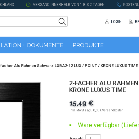
SCHLAND
VERSAND INNERHALB VON 1 BIS 2 TAGEN
KOSTENL
LOGIN
R
LLATION + DOKUMENTE
PRODUKTE
-facher Alu Rahmen Schwarz LXBA2-12 LUX / POINT / KRONE LUXUS TIME
2-FACHER ALU RAHMEN 
KRONE LUXUS TIME
15,49 €
inkl. MwSt zzgl.
0,00 € Versandkosten
Ware verfügbar (Liefer
Anzahl: