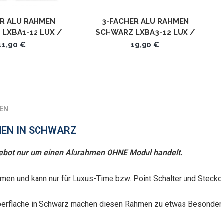
ER ALU RAHMEN
3-FACHER ALU RAHMEN
LXBA1-12 LUX /
SCHWARZ LXBA3-12 LUX /
RONE LUXUS-TIME
POINT / KRONE LUXUS-TIME
11,90 €
19,90 €
EN
MEN IN SCHWARZ
ngebot nur um einen Alurahmen OHNE Modul handelt.
hmen und kann nur für Luxus-Time bzw. Point Schalter und Stec
berfläche in Schwarz machen diesen Rahmen zu etwas Besonde