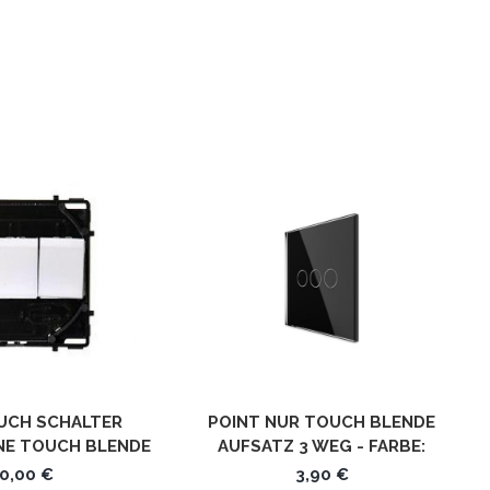
UCH SCHALTER
POINT NUR TOUCH BLENDE
E TOUCH BLENDE
AUFSATZ 3 WEG - FARBE:
S-TIME DIMMER 1
SCHWARZ
0,00 €
3,90 €