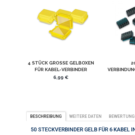
4 STÜCK GROSSE GELBOXEN F
2
ÜR KABEL-VERBINDER W
VERBINDUN
ASSERSCHUTZ FÜR ALLE A
DOS
6,99 €
RTEN VON KLEMMEN IP68
STE
STECKVER
BESCHREIBUNG
WEITERE DATEN
BEWERTUNG
50 STECKVERBINDER GELB FÜR 6 KABEL I