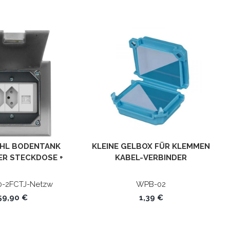
HL BODENTANK
KLEINE GELBOX FÜR KLEMMEN
ER STECKDOSE +
KABEL-VERBINDER
RK HTD-120KP
WASSERSCHUTZ FÜR ALLE
ARTEN VON KLEMMEN IP68
0-2FCTJ-Netzw
WPB-02
59,90 €
1,39 €