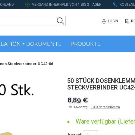
SCHLAND
VERSAND INNERHALB VON 1 BIS 2 TAGEN
KOSTENL
LOGIN
R
LLATION + DOKUMENTE
PRODUKTE
men Steckverbinder UC42-06
50 STÜCK DOSENKLEMM
STECKVERBINDER UC42
8,89 €
inkl. MwSt zzgl.
0,00 € Versandkosten
Ware verfügbar (Liefer
Anzahl: