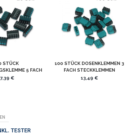
0 STÜCK
100 STÜCK DOSENKLEMMEN 3
GSKLEMME 5 FACH
FACH STECKKLEMMEN
ENKLEMMEN
STECKVERBINDER UC41-03
7,39 €
13,49 €
CKKLEMMEN
BINDER UBC-565
EN
NKL. TESTER