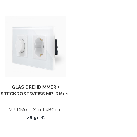
GLAS DREHDIMMER +
STECKDOSE WEISS MP-DM01-L
X-11-LXBG1-11 LUXUS-TIME
MP-DM01-LX-11-LXBG1-11
26,90 €