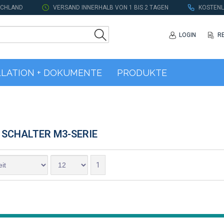
SCHLAND
VERSAND INNERHALB VON 1 BIS 2 TAGEN
KOSTENL
LOGIN
R
LLATION + DOKUMENTE
PRODUKTE
SCHALTER M3-SERIE
1