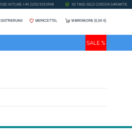
OSE HOTLINE +49 2255/9203998
30 TAGE GELD-ZURÜCK-GARANTIE
EGISTRIERUNG
MERKZETTEL
WARENKORB (0,00 €)
SALE %