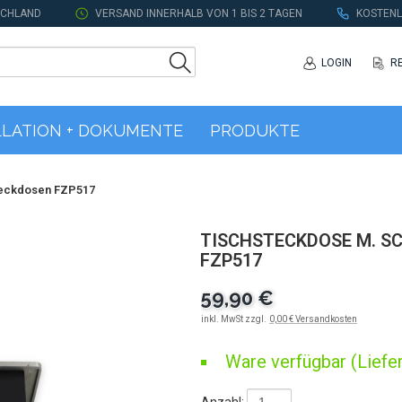
SCHLAND
VERSAND INNERHALB VON 1 BIS 2 TAGEN
KOSTENL
LOGIN
R
LLATION + DOKUMENTE
PRODUKTE
teckdosen FZP517
TISCHSTECKDOSE M. S
FZP517
59,90 €
inkl. MwSt zzgl.
0,00 € Versandkosten
Ware verfügbar (Liefer
Anzahl: