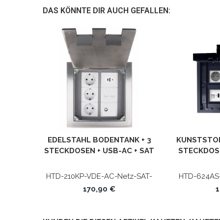
DAS KÖNNTE DIR AUCH GEFALLEN:
EDELSTAHL BODENTANK + 3
KUNSTSTOF
STECKDOSEN + USB-AC + SAT
STECKDOS
+ NETZWERK CAT5E
CAT5E
KO
HTD-210KP-VDE-AC-Netz-SAT-
HTD-624AS
Cover-11
HD
170,90 €
1