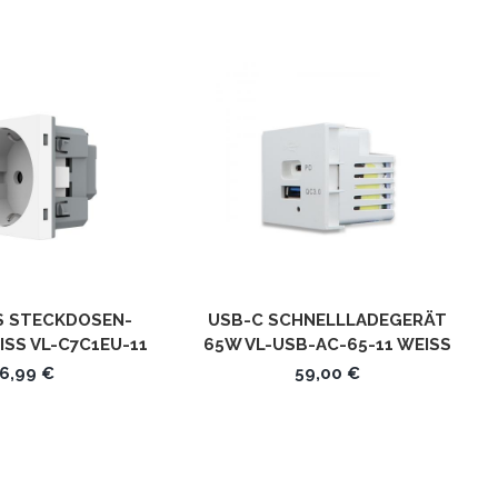
S STECKDOSEN-
USB-C SCHNELLLADEGERÄT
S VL-C7C1EU-11 L
65W VL-USB-AC-65-11 WEISS L
IVOLO
IVOLO
6,99 €
59,00 €