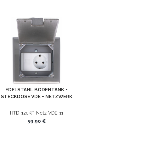
EDELSTAHL BODENTANK +
STECKDOSE VDE + NETZWERK
CAT5E WEISS
HTD-120KP-Netz-VDE-11
59,90 €