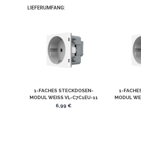
LIEFERUMFANG:
1-FACHES STECKDOSEN-
1-FACHE
MODUL WEISS VL-C7C1EU-11 L
MODUL WEIS
IVOLO
6,99 €