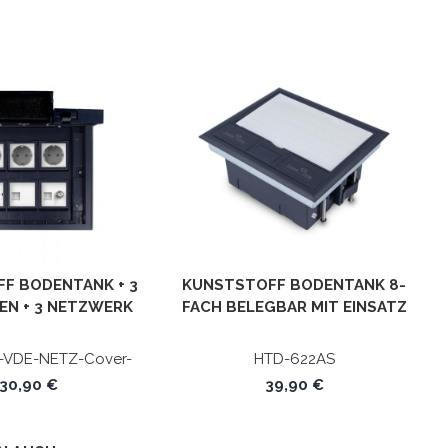
F BODENTANK + 3
KUNSTSTOFF BODENTANK 8-
EN + 3 NETZWERK
FACH BELEGBAR MIT EINSATZ
 + SAT + (HD-
FÜR BODENBELAG HTD-
MPATIBEL)
622AS
-VDE-NETZ-Cover-
HTD-622AS
MI-SAT-11
30,90 €
39,90 €