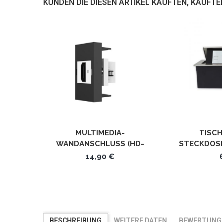
KUNDEN DIE DIESEN ARTIKEL KAUFTEN, KAUFTE
MULTIMEDIA-
TISC
WANDANSCHLUSS (HD-
STECKDOSE
KOMPATIBEL) 1/2 MODUL
+ NET
14,90 €
SCHWARZ VL-HDMI-12 LIVOLO
BESCHREIBUNG
WEITERE DATEN
BEWERTUNG