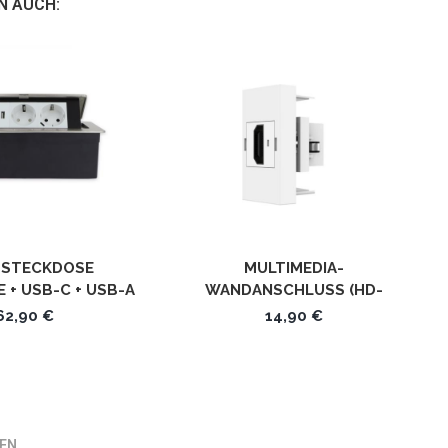
N AUCH:
HSTECKDOSE
MULTIMEDIA-
 + USB-C + USB-A
WANDANSCHLUSS (HD-
ZWERK FZP517
KOMPATIBEL) 1/2 MODUL
62,90 €
14,90 €
WEISS VL-HDMI-11 LIVOLO
EN