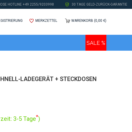
OSE HOTLINE +49 2255/9203998
30 TAGE GELD-ZURÜCK-GARANTIE
EGISTRIERUNG
MERKZETTEL
WARENKORB (0,00 €)
SALE %
CHNELL-LADEGERÄT + STECKDOSEN
*
zeit: 3-5 Tage
)