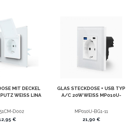
DOSE MIT DECKEL
GLAS STECKDOSE + USB TYP
UTZ WEISS LINA G
A/C 20W WEISS MP010U-B
LAS
G1-11 LUXUS-TIME
51CM-D002
MP010U-BG1-11
12,95 €
21,90 €