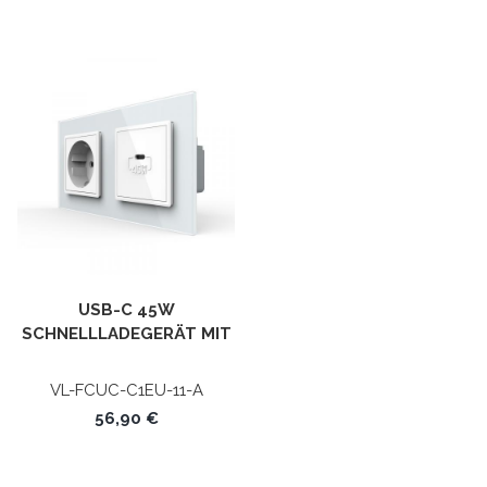
USB-C 45W
SCHNELLLADEGERÄT MIT
STECKDOSE WEISS VL-F
CUC/C1EU-11-A LIVOLO
VL-FCUC-C1EU-11-A
56,90 €