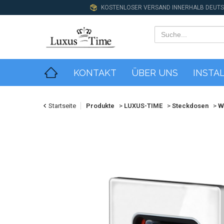
KOSTENLOSER VERSAND INNERHALB DEUT
KONTAKT
ÜBER UNS
INSTA
Startseite
Produkte
>
LUXUS-TIME
>
Steckdosen
>
W