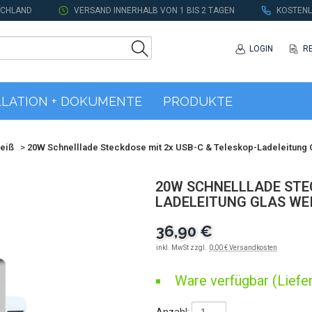
SCHLAND
VERSAND INNERHALB VON 1 BIS 2 TAGEN
KOSTENL
LOGIN
R
LLATION + DOKUMENTE
PRODUKTE
eiß
>
20W Schnelllade Steckdose mit 2x USB-C & Teleskop-Ladeleitung 
20W SCHNELLLADE STEC
LADELEITUNG GLAS WEI
36,90 €
inkl. MwSt zzgl.
0,00 € Versandkosten
Ware verfügbar (Liefer
Anzahl: