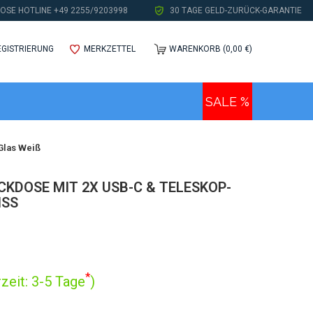
OSE HOTLINE +49 2255/9203998
30 TAGE GELD-ZURÜCK-GARANTIE
EGISTRIERUNG
MERKZETTEL
WARENKORB (0,00 €)
SALE %
Glas Weiß
KDOSE MIT 2X USB-C & TELESKOP-
SS
*
zeit: 3-5 Tage
)