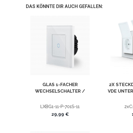
DAS KÖNNTE DIR AUCH GEFALLEN:
GLAS 1-FACHER
2X STECK
WECHSELSCHALTER /
VDE UNTERP
KREUZSCHALTER TOUCH
WEISS LXBG1/P-701S-11 P
LXBG1-11-P-701S-11
2xC
OINT
29,99 €