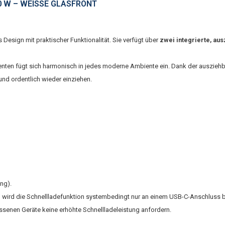
0 W – WEISSE GLASFRONT
esign mit praktischer Funktionalität. Sie verfügt über
zwei integrierte, au
zenten fügt sich harmonisch in jedes moderne Ambiente ein. Dank der ausziehb
nd ordentlich wieder einziehen.
ng).
 wird die Schnellladefunktion systembedingt nur an einem USB-C-Anschluss be
ossenen Geräte keine erhöhte Schnellladeleistung anfordern.