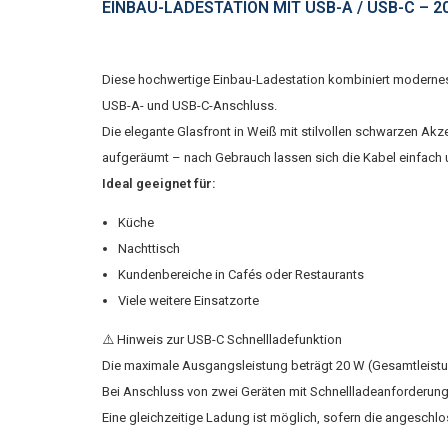
EINBAU-LADESTATION MIT USB-A / USB-C – 2
Diese hochwertige Einbau-Ladestation kombiniert modernes D
USB-A- und USB-C-Anschluss.
Die elegante Glasfront in Weiß mit stilvollen schwarzen Ak
aufgeräumt – nach Gebrauch lassen sich die Kabel einfach u
Ideal geeignet für:
Küche
Nachttisch
Kundenbereiche in Cafés oder Restaurants
Viele weitere Einsatzorte
⚠️ Hinweis zur USB-C Schnellladefunktion
Die maximale Ausgangsleistung beträgt 20 W (Gesamtleistu
Bei Anschluss von zwei Geräten mit Schnellladeanforderung
Eine gleichzeitige Ladung ist möglich, sofern die angeschl