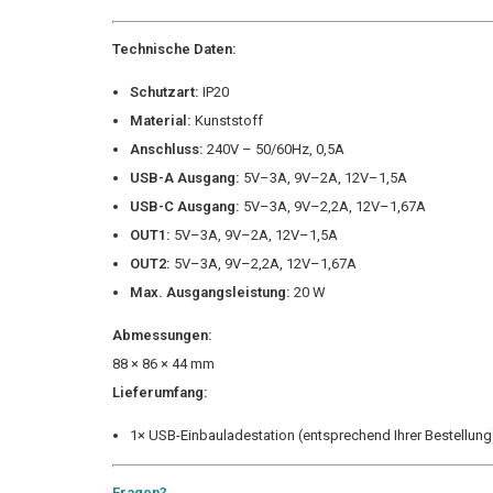
Technische Daten:
Schutzart:
IP20
Material:
Kunststoff
Anschluss:
240V – 50/60Hz, 0,5A
USB-A Ausgang:
5V–3A, 9V–2A, 12V–1,5A
USB-C Ausgang:
5V–3A, 9V–2,2A, 12V–1,67A
OUT1:
5V–3A, 9V–2A, 12V–1,5A
OUT2:
5V–3A, 9V–2,2A, 12V–1,67A
Max. Ausgangsleistung:
20 W
Abmessungen:
88 × 86 × 44 mm
Lieferumfang:
1× USB-Einbauladestation (entsprechend Ihrer Bestellung
Fragen?