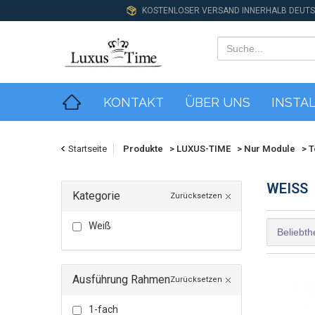
KOSTENLOSER VERSAND INNERHALB DEUT
KONTAKT
ÜBER UNS
INSTA
Startseite
Produkte
>
LUXUS-TIME
>
Nur Module
>
T
WEISS
Kategorie
Zurücksetzen
Weiß
Ausführung Rahmen
Zurücksetzen
1-fach