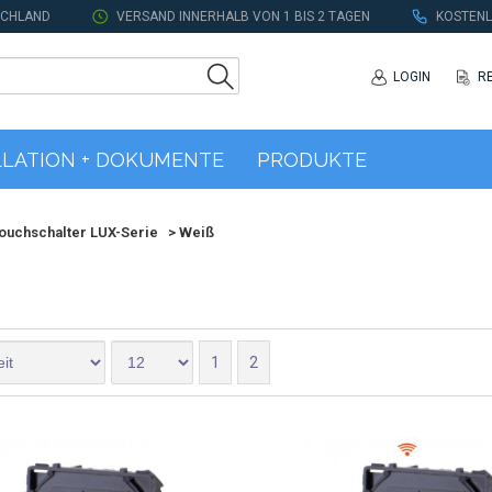
SCHLAND
VERSAND INNERHALB VON 1 BIS 2 TAGEN
KOSTENL
LOGIN
R
LLATION + DOKUMENTE
PRODUKTE
ouchschalter LUX-Serie
>
Weiß
1
2