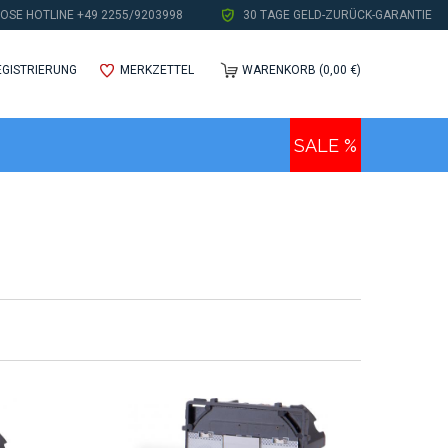
OSE HOTLINE +49 2255/9203998
30 TAGE GELD-ZURÜCK-GARANTIE
EGISTRIERUNG
MERKZETTEL
WARENKORB (0,00 €)
SALE %