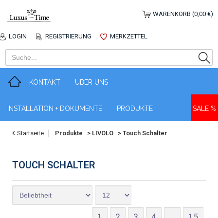
WARENKORB (0,00 €)
LOGIN
REGISTRIERUNG
MERKZETTEL
KONTAKT
ÜBER UNS
INSTALLATION + DOKUMENTE
PRODUKTE
SALE %
Startseite
Produkte
>
LIVOLO
>
Touch Schalter
TOUCH SCHALTER
1
2
3
4
...
15