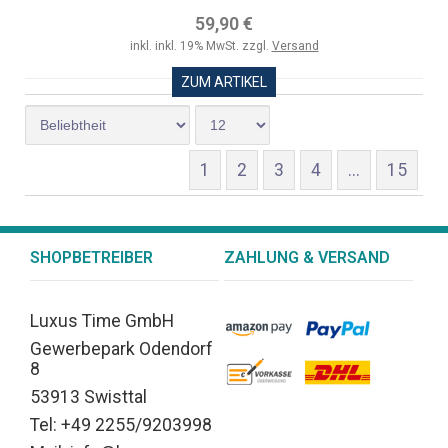
59,90 €
inkl. inkl. 19% MwSt. zzgl.
Versand
ZUM ARTIKEL
1
2
3
4
...
15
SHOPBETREIBER
ZAHLUNG & VERSAND
Luxus Time GmbH
Gewerbepark Odendorf
8
53913 Swisttal
Tel: +49 2255/9203998