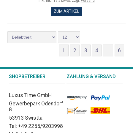
inkl. inkl. 19% MwSt. zzgl.
Versand
ZUM ARTIKEL
1
2
3
4
...
6
SHOPBETREIBER
ZAHLUNG & VERSAND
Luxus Time GmbH
Gewerbepark Odendorf
8
53913 Swisttal
Tel: +49 2255/9203998