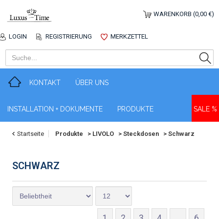
WARENKORB (0,00 €)
LOGIN
REGISTRIERUNG
MERKZETTEL
KONTAKT
ÜBER UNS
INSTALLATION + DOKUMENTE
PRODUKTE
SALE %
Startseite
Produkte
>
LIVOLO
>
Steckdosen
>
Schwarz
SCHWARZ
1
2
3
4
...
6