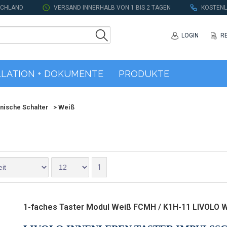
SCHLAND
VERSAND INNERHALB VON 1 BIS 2 TAGEN
KOSTENL
LOGIN
R
LLATION + DOKUMENTE
PRODUKTE
ische Schalter
>
Weiß
1
1-faches Taster Modul Weiß FCMH / K1H-11 LIVOLO 