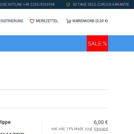
OSE HOTLINE +49 2255/9203998
30 TAGE GELD-ZURÜCK-GARANTIE
EGISTRIERUNG
MERKZETTEL
WARENKORB (0,00 €)
SALE %
6,00 €
Wippe
inkl. inkl. 19% MwSt. zzgl.
Versand