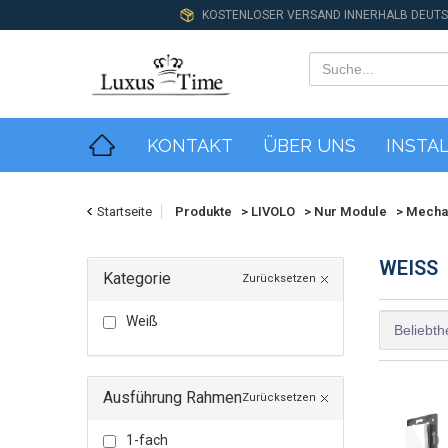
KOSTENLOSER VERSAND INNERHALB DEUT
KONTAKT
ÜBER UNS
INSTA
Startseite
Produkte
>
LIVOLO
>
Nur Module
>
Mechan
WEISS
Kategorie
Zurücksetzen
Weiß
Ausführung Rahmen
Zurücksetzen
1-fach