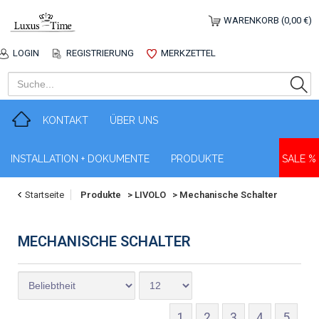
WARENKORB (0,00 €)
LOGIN
REGISTRIERUNG
MERKZETTEL
KONTAKT
ÜBER UNS
INSTALLATION + DOKUMENTE
PRODUKTE
SALE %
Startseite
Produkte
>
LIVOLO
>
Mechanische Schalter
MECHANISCHE SCHALTER
1
2
3
4
5