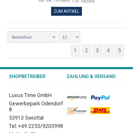
inkl. inkl. 19% MwSt. zzgl.
Versand
ZUM ARTIKEL
1
2
3
4
5
SHOPBETREIBER
ZAHLUNG & VERSAND
Luxus Time GmbH
Gewerbepark Odendorf
8
53913 Swisttal
Tel: +49 2255/9203998