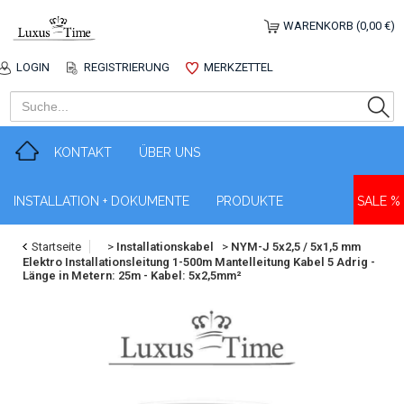
WARENKORB (0,00 €)
LOGIN
REGISTRIERUNG
MERKZETTEL
KONTAKT
ÜBER UNS
INSTALLATION + DOKUMENTE
PRODUKTE
SALE %
Startseite
>
Installationskabel
>
NYM-J 5x2,5 / 5x1,5 mm
Elektro Installationsleitung 1-500m Mantelleitung Kabel 5 Adrig -
Länge in Metern: 25m - Kabel: 5x2,5mm²