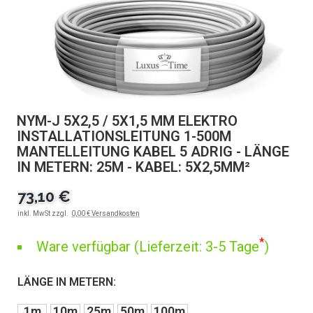
NYM-J 5X2,5 / 5X1,5 MM ELEKTRO
INSTALLATIONSLEITUNG 1-500M
MANTELLEITUNG KABEL 5 ADRIG - LÄNGE
IN METERN: 25M - KABEL: 5X2,5MM²
73,10 €
inkl. MwSt zzgl.
0,00 € Versandkosten
*
Ware verfügbar (Lieferzeit: 3-5 Tage
)
LÄNGE IN METERN:
1m
10m
25m
50m
100m