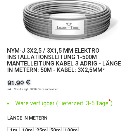
NYM-J 3X2,5 / 3X1,5 MM ELEKTRO
INSTALLATIONSLEITUNG 1-500M
MANTELLEITUNG KABEL 3 ADRIG - LÄNGE
IN METERN: 50M - KABEL: 3X2,5MM²
91,90 €
inkl. MwSt zzgl.
0,00 € Versandkosten
*
Ware verfügbar (Lieferzeit: 3-5 Tage
)
LÄNGE IN METERN:
1m
10m
25m
50m
100m