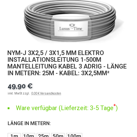
NYM-J 3X2,5 / 3X1,5 MM ELEKTRO
INSTALLATIONSLEITUNG 1-500M
MANTELLEITUNG KABEL 3 ADRIG - LÄNGE
IN METERN: 25M - KABEL: 3X2,5MM²
49,90 €
inkl. MwSt zzgl.
0,00 € Versandkosten
*
Ware verfügbar (Lieferzeit: 3-5 Tage
)
LÄNGE IN METERN:
1m
10m
25m
50m
100m