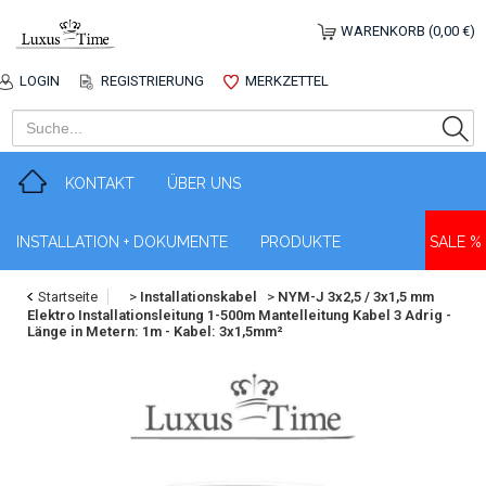
WARENKORB (0,00 €)
LOGIN
REGISTRIERUNG
MERKZETTEL
KONTAKT
ÜBER UNS
INSTALLATION + DOKUMENTE
PRODUKTE
SALE %
Startseite
>
Installationskabel
>
NYM-J 3x2,5 / 3x1,5 mm
Elektro Installationsleitung 1-500m Mantelleitung Kabel 3 Adrig -
Länge in Metern: 1m - Kabel: 3x1,5mm²