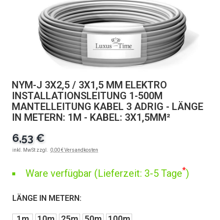
NYM-J 3X2,5 / 3X1,5 MM ELEKTRO
INSTALLATIONSLEITUNG 1-500M
MANTELLEITUNG KABEL 3 ADRIG - LÄNGE
IN METERN: 1M - KABEL: 3X1,5MM²
6,53 €
inkl. MwSt zzgl.
0,00 € Versandkosten
*
Ware verfügbar (Lieferzeit: 3-5 Tage
)
LÄNGE IN METERN:
1m
10m
25m
50m
100m