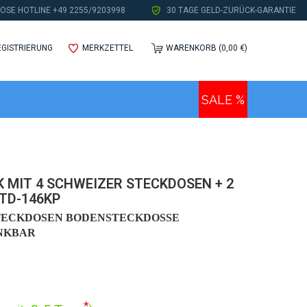
OSE HOTLINE +49 2255/9203998
30 TAGE GELD-ZURÜCK-GARANTIE
EGISTRIERUNG
MERKZETTEL
WARENKORB (0,00 €)
SALE %
 MIT 4 SCHWEIZER STECKDOSEN + 2
TD-146KP
ECKDOSEN BODENSTECKDOSSE E
KBAR
*