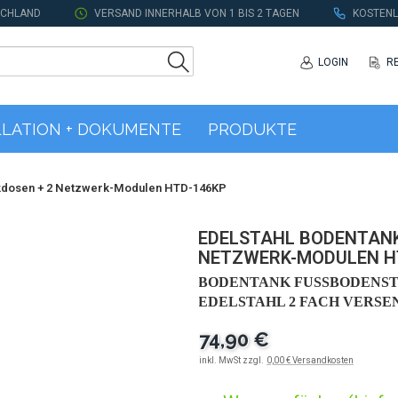
SCHLAND
VERSAND INNERHALB VON 1 BIS 2 TAGEN
KOSTENL
LOGIN
R
LLATION + DOKUMENTE
PRODUKTE
ckdosen + 2 Netzwerk-Modulen HTD-146KP
EDELSTAHL BODENTANK
NETZWERK-MODULEN H
BODENTANK FUSSBODENST
DELSTAHL 2 FACH VERSEN
74,90 €
inkl. MwSt zzgl.
0,00 € Versandkosten