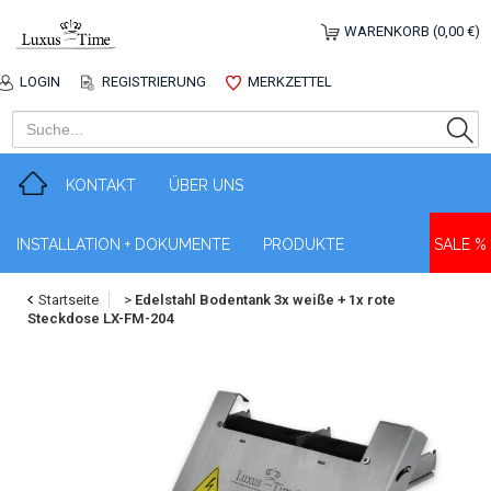
WARENKORB (0,00 €)
LOGIN
REGISTRIERUNG
MERKZETTEL
KONTAKT
ÜBER UNS
INSTALLATION + DOKUMENTE
PRODUKTE
SALE %
Startseite
>
Edelstahl Bodentank 3x weiße + 1x rote
Steckdose LX-FM-204