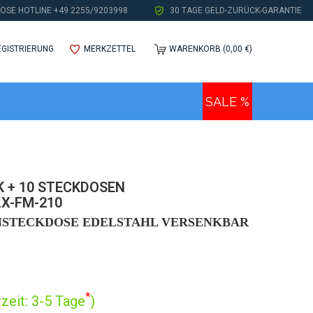
OSE HOTLINE +49 2255/9203998
30 TAGE GELD-ZURÜCK-GARANTIE
EGISTRIERUNG
MERKZETTEL
WARENKORB (0,00 €)
SALE %
 + 10 STECKDOSEN
-FM-210
STECKDOSE EDELSTAHL VERSENKBAR
*
zeit: 3-5 Tage
)