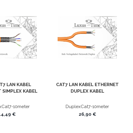
T7 LAN KABEL
CAT7 LAN KABEL ETHERNET
 SIMPLEX KABEL
DUPLEX KABEL
AWG23 PIMF/FRNC
10M/50M/100M STP
2X4X2XAWG23 PIMF/FRNC -
xCat7-10meter
DuplexCat7-10meter
LÄNGE IN METERN: 10M
14,49 €
26,90 €