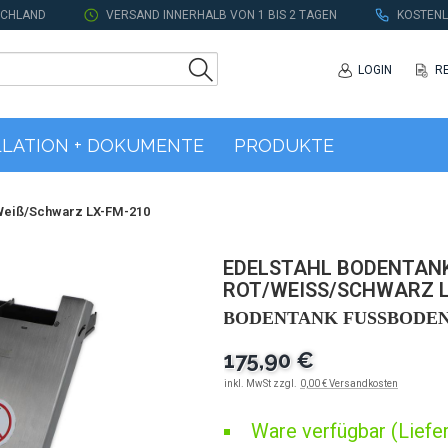
SCHLAND
VERSAND INNERHALB VON 1 BIS 2 TAGEN
KOSTENL
LOGIN
R
LLATION + DOKUMENTE
PRODUKTE
/Weiß/Schwarz LX-FM-210
EDELSTAHL BODENTANK
ROT/WEISS/SCHWARZ LX
BODENTANK FUSSBODEN
175,90 €
inkl. MwSt zzgl.
0,00 € Versandkosten
Ware verfügbar (Liefer