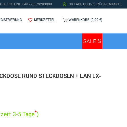
OSE HOTLINE +49 2255/9203998
30 TAGE GELD-ZURÜCK-GARANTIE
EGISTRIERUNG
MERKZETTEL
WARENKORB (0,00 €)
SALE %
KDOSE RUND STECKDOSEN + LAN LX-
*
zeit: 3-5 Tage
)