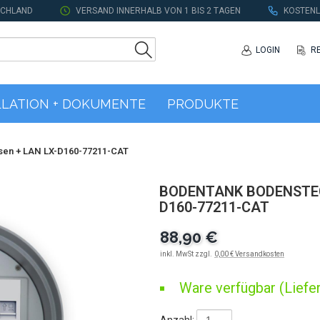
SCHLAND
VERSAND INNERHALB VON 1 BIS 2 TAGEN
KOSTENL
LOGIN
R
LLATION + DOKUMENTE
PRODUKTE
sen + LAN LX-D160-77211-CAT
BODENTANK BODENSTEC
D160-77211-CAT
88,90 €
inkl. MwSt zzgl.
0,00 € Versandkosten
Ware verfügbar (Liefer
Anzahl: