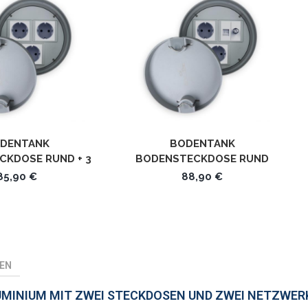
DENTANK
BODENTANK
CKDOSE RUND + 3
BODENSTECKDOSE RUND
OSEN LX-D160-
STECKDOSEN + LAN + SAT LX-
85,90 €
88,90 €
3X77211
GR-D160
EN
INIUM MIT ZWEI STECKDOSEN UND ZWEI NETZWER