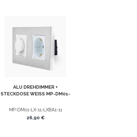
ALU DREHDIMMER +
STECKDOSE WEISS MP-DM01-L
X-11-LXBA1-11 LUXUS-TIME
MP-DM01-LX-11-LXBA1-11
26,90 €