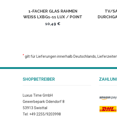
1-FACHER GLAS RAHMEN
TV/S
WEISS LXBG1-11 LUX / POINT /
DURCHGAN
KRONE LUXUS TIME
UX
10,49 €
*
gilt für Lieferungen innerhalb Deutschlands, Lieferzeit
SHOPBETREIBER
ZAHLUNG
Luxus Time GmbH
Gewerbepark Odendorf 8
53913 Swisttal
Tel: +49 2255/9203998