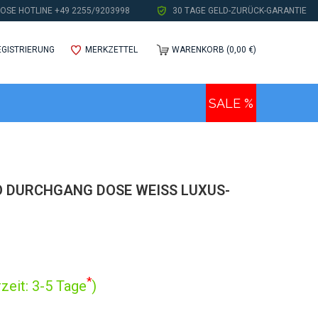
OSE HOTLINE +49 2255/9203998
30 TAGE GELD-ZURÜCK-GARANTIE
EGISTRIERUNG
MERKZETTEL
WARENKORB (0,00 €)
SALE %
 DURCHGANG DOSE WEISS LUXUS-T
*
zeit: 3-5 Tage
)