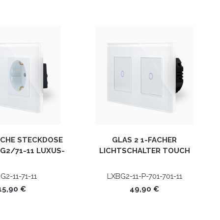
ACHE STECKDOSE
GLAS 2 1-FACHER
G2/71-11 LUXUS-T
LICHTSCHALTER TOUCH
IME
WEISS LXBG2/P-701-701-11 P
OINT
G2-11-71-11
LXBG2-11-P-701-701-11
15,90 €
49,90 €