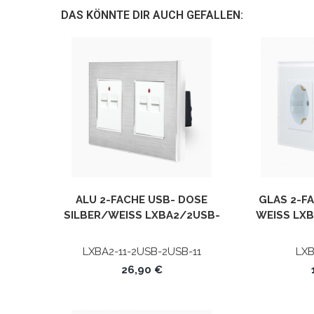
DAS KÖNNTE DIR AUCH GEFALLEN:
ALU 2-FACHE USB- DOSE
GLAS 2-F
SILBER/WEISS LXBA2/2USB-2
WEISS LXB
USB-11 LUXUS-TIME
LXBA2-11-2USB-2USB-11
LXB
26,90 €