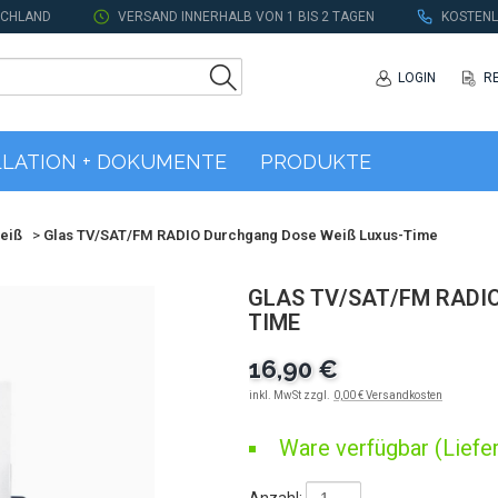
SCHLAND
VERSAND INNERHALB VON 1 BIS 2 TAGEN
KOSTENL
LOGIN
R
LLATION + DOKUMENTE
PRODUKTE
eiß
>
Glas TV/SAT/FM RADIO Durchgang Dose Weiß Luxus-Time
GLAS TV/SAT/FM RADIO
IME
16,90 €
inkl. MwSt zzgl.
0,00 € Versandkosten
Ware verfügbar (Liefer
Anzahl: