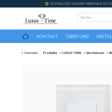
KOSTENLOSER VERSAND INNERHALB DEUT
KONTAKT
ÜBER UNS
INSTA
Startseite
Produkte
>
LUXUS-TIME
>
Steckdosen
>
W